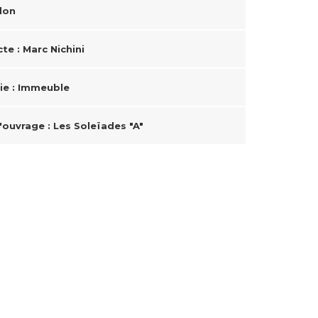
don
te : Marc Nichini
ie : Immeuble
'ouvrage : Les Soleïades "A"