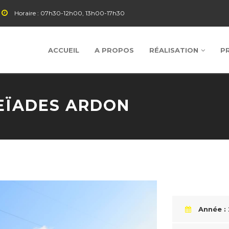
Horaire :
07h30-12h00, 13h00-17h30
ACCUEIL
A PROPOS
RÉALISATION
P
EÏADES ARDON
Année :