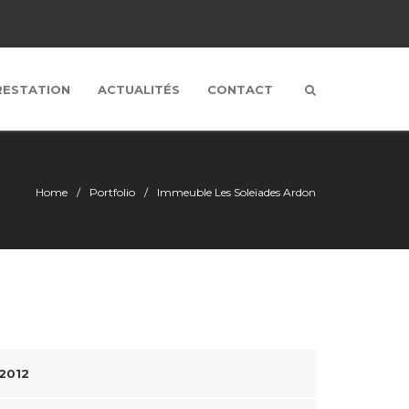
RESTATION
ACTUALITÉS
CONTACT
Home
Portfolio
Immeuble Les Soleïades Ardon
 2012