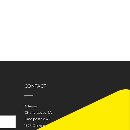
CONTACT
Adresse:
Charly Lovey SA
Case postale 43
1937 Orsières