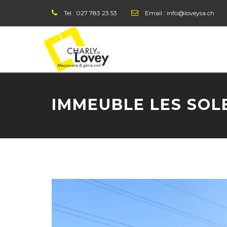
Tel :
027 783 23 53
Email :
info@loveysa.ch
IMMEUBLE LES SOL