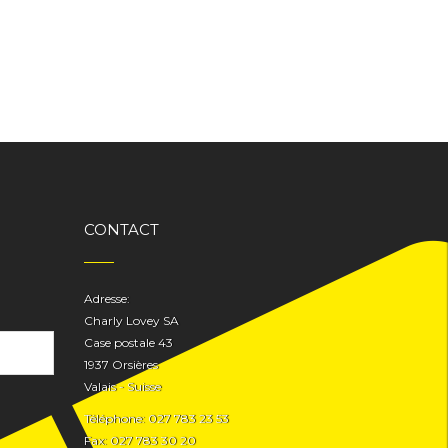
CONTACT
Adresse:
Charly Lovey SA
Case postale 43
1937 Orsières
Valais - Suisse
Téléphone: 027 783 23 53
Fax: 027 783 30 20