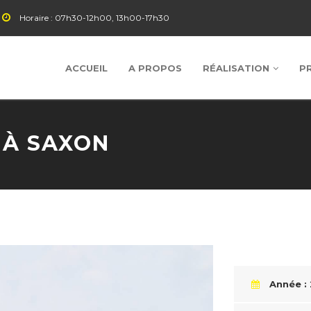
Horaire :
07h30-12h00, 13h00-17h30
ACCUEIL
A PROPOS
RÉALISATION
P
 À SAXON
Année :