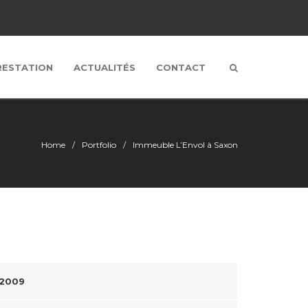
RESTATION
ACTUALITÉS
CONTACT
Home
Portfolio
Immeuble L’Envol à Saxon
 2009