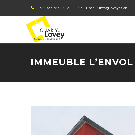
Tel :
027 783 23 53
Email :
info@loveysa.ch
IMMEUBLE L’ENVOL